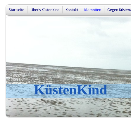
Startseite
Über´s KüstenKind
Kontakt
Klamotten
Gegen Küsten
KüstenKind