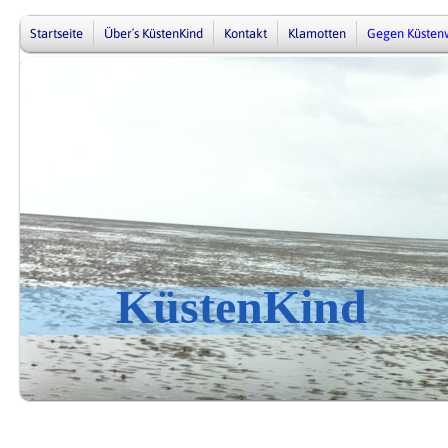
Startseite
Über´s KüstenKind
Kontakt
Klamotten
Gegen Küsten
KüstenKind